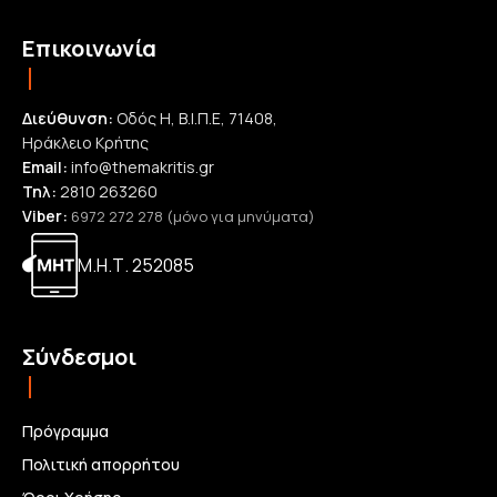
Επικοινωνία
Διεύθυνση:
Οδός Η, Β.Ι.Π.Ε, 71408,
Ηράκλειο Κρήτης
Email:
info@themakritis.gr
Τηλ:
2810 263260
Viber:
6972 272 278 (μόνο για μηνύματα)
Μ.Η.Τ. 252085
Σύνδεσμοι
Πρόγραμμα
Πολιτική απορρήτου