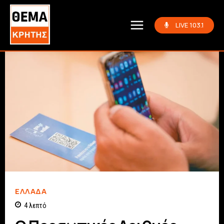
LIVE 103.1
ΕΛΛΆΔΑ
4
λεπτό