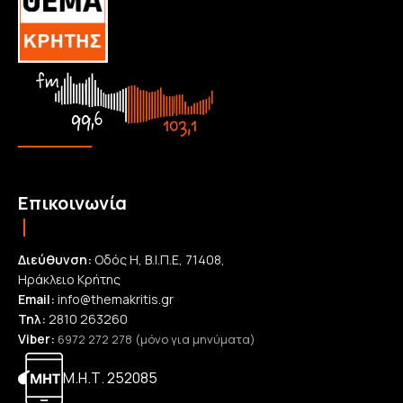
Επικοινωνία
Διεύθυνση:
Οδός Η, Β.Ι.Π.Ε, 71408,
Ηράκλειο Κρήτης
Email:
info@themakritis.gr
Τηλ:
2810 263260
Viber:
6972 272 278 (μόνο για μηνύματα)
Μ.Η.Τ. 252085