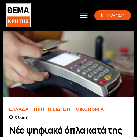
LIVE 103.1
ΕΛΛΆΔΑ
ΠΡΏΤΗ ΕΊΔΗΣΗ
ΟΙΚΟΝΟΜΊΑ
3
λεπτό
Νέα ψηφιακά όπλα κατά της