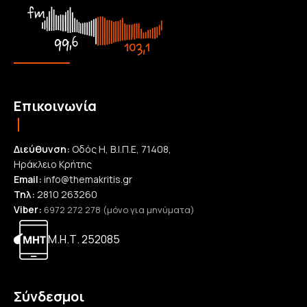
Επικοινωνία
Διεύθυνση:
Οδός Η, Β.Ι.Π.Ε, 71408,
Ηράκλειο Κρήτης
Email:
info@themakritis.gr
Τηλ:
2810 263260
Viber:
6972 272 278 (μόνο για μηνύματα)
Μ.Η.Τ. 252085
Σύνδεσμοι