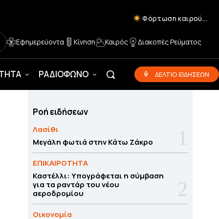
Φόρτωση καιρού...
Εφημερεύοντα
Κίνηση
Καιρός
Διακοπές Ρεύματος
ΟΤΗΤΑ
ΡΑΔΙΟΦΩΝΟ
ΔΕΛΤΙΟ ΕΙΔΗΣΕΩΝ
Ροή ειδήσεων
Λασίθι
Μεγάλη φωτιά στην Κάτω Ζάκρο
ΕΠΙΚΑΙΡΟΤΗΤΑ
Καστέλλι: Υπογράφεται η σύμβαση
για τα ραντάρ του νέου
αεροδρομίου
Οικονομία