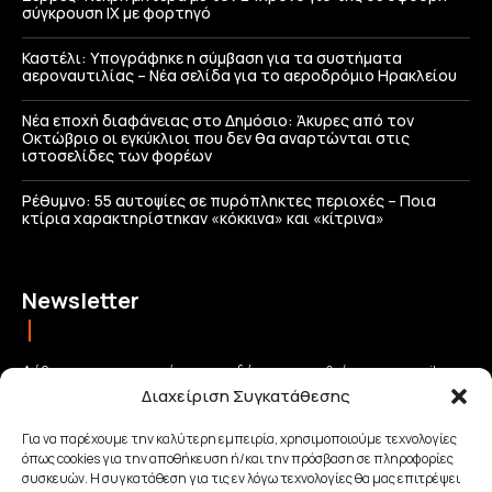
σύγκρουση ΙΧ με φορτηγό
Καστέλι: Υπογράφηκε η σύμβαση για τα συστήματα
αεροναυτιλίας – Νέα σελίδα για το αεροδρόμιο Ηρακλείου
Νέα εποχή διαφάνειας στο Δημόσιο: Άκυρες από τον
Οκτώβριο οι εγκύκλιοι που δεν θα αναρτώνται στις
ιστοσελίδες των φορέων
Ρέθυμνο: 55 αυτοψίες σε πυρόπληκτες περιοχές – Ποια
κτίρια χαρακτηρίστηκαν «κόκκινα» και «κίτρινα»
Newsletter
Λάβετε τις σημαντικότερες ειδήσεις απευθείας στο email σας
Διαχείριση Συγκατάθεσης
και μείνετε πάντα συνδεδεμένοι με την Κρήτη!
Για να παρέχουμε την καλύτερη εμπειρία, χρησιμοποιούμε τεχνολογίες
όπως cookies για την αποθήκευση ή/και την πρόσβαση σε πληροφορίες
ΕΓΓΡΑΦΗ
συσκευών. Η συγκατάθεση για τις εν λόγω τεχνολογίες θα μας επιτρέψει