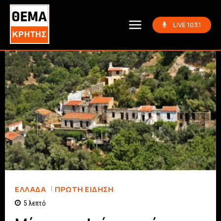
LIVE 103.1
ΕΛΛΆΔΑ
ΠΡΏΤΗ ΕΊΔΗΣΗ
5
λεπτό