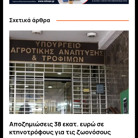
Σχετικά άρθρα
Αποζημιώσεις 38 εκατ. ευρώ σε
κτηνοτρόφους για τις ζωονόσους