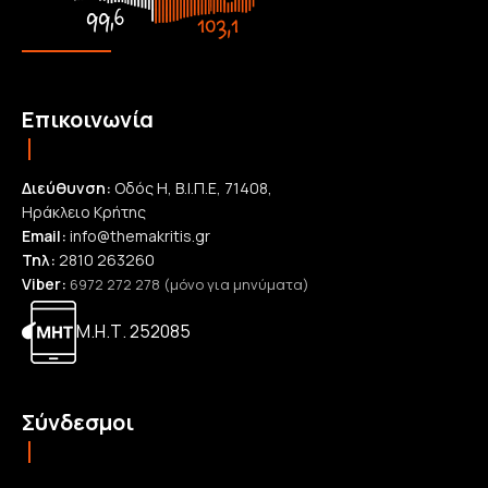
Επικοινωνία
Διεύθυνση:
Οδός Η, Β.Ι.Π.Ε, 71408,
Ηράκλειο Κρήτης
Email:
info@themakritis.gr
Τηλ:
2810 263260
Viber:
6972 272 278 (μόνο για μηνύματα)
Μ.Η.Τ. 252085
Σύνδεσμοι