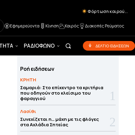
Φόρτωση καιρού...
Εφημερεύοντα
Κίνηση
Καιρός
Διακοπές Ρεύματος
ΟΤΗΤΑ
ΡΑΔΙΟΦΩΝΟ
ΔΕΛΤΙΟ ΕΙΔΗΣΕΩΝ
Ροή ειδήσεων
ΚΡΗΤΗ
Σαμαριά: Στο επίκεντρο τα κριτήρια
που οδηγούν στο κλείσιμο του
φαραγγιού
Λασίθι
Συνεχίζεται η… μάχη με τις φλόγες
στα Αχλάδια Σητείας