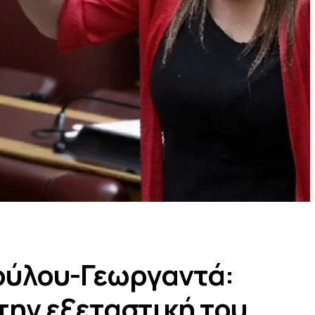
ούλου-Γεωργαντά:
ην εξεταστική του