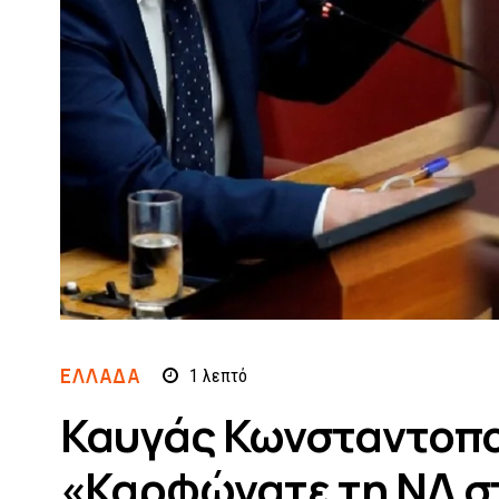
ΕΛΛΆΔΑ
1
λεπτό
Καυγάς Κωνσταντοπ
«Καρφώνατε τη ΝΔ στ