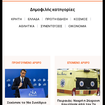
Δημοφιλής κατηγορίες
ΚΡΗΤΗ
ΕΛΛΆΔΑ
ΠΡΏΤΗ ΕΊΔΗΣΗ
ΚΌΣΜΟΣ
ΑΘΛΗΤΙΚΆ
ΣΥΝΕΝΤΕΎΞΕΙΣ
ΟΙΚΟΝΟΜΊΑ
ΠΡΟΗΓΟΎΜΕΝΟ ΆΡΘΡΟ
ΕΠΌΜΕΝΟ ΆΡΘΡΟ
Πειραιάς: Νεκρή η 24χρονη
Ξεκίνησε το 16ο Συνέδριο
που έπεσε από τον 7ο