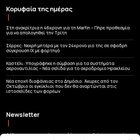
Κορυφαία της ημέρας
Στη ανακρίτρια η 46χρονη για τη Marfin – Πήρε προθεσμία
για να απολογηθεί την Τρίτη
Σέρρες: Νεκρή μητέρα με τον 24χρονο γιο της σε σφοδρή
σύγκρουση ΙΧ με φορτηγό
Καστέλι: Υπογράφηκε η σύμβαση για τα συστήματα
αεροναυτιλίας – Νέα σελίδα για το αεροδρόμιο Ηρακλείου
Νέα εποχή διαφάνειας στο Δημόσιο: Άκυρες από τον
Οκτώβριο οι εγκύκλιοι που δεν θα αναρτώνται στις
ιστοσελίδες των φορέων
Newsletter
Λάβετε τις σημαντικότερες ειδήσεις απευθείας στο email σας