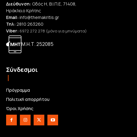
Διεύθυνση:
Οδός Η, Β.Ι.Π.Ε, 71408,
Ηράκλειο Κρήτης
Email:
info@themakritis.gr
Τηλ:
2810 263260
Viber:
6972 272 278 (μόνο για μηνύματα)
Μ.Η.Τ. 252085
Σύνδεσμοι
Πρόγραμμα
Πολιτική απορρήτου
Όροι Χρήσης