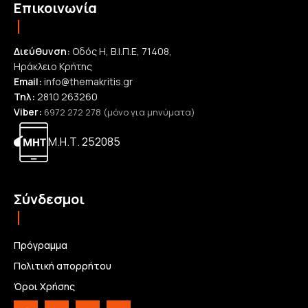
Επικοινωνία
Διεύθυνση:
Οδός Η, Β.Ι.Π.Ε, 71408,
Ηράκλειο Κρήτης
Email:
info@themakritis.gr
Τηλ:
2810 263260
Viber:
6972 272 278 (μόνο για μηνύματα)
Μ.Η.Τ. 252085
Σύνδεσμοι
Πρόγραμμα
Πολιτική απορρήτου
Όροι Χρήσης