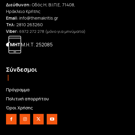
Διεύθυνση:
Οδός Η, Β.Ι.Π.Ε, 71408,
Ηράκλειο Κρήτης
Email:
info@themakritis.gr
Τηλ:
2810 263260
Viber:
6972 272 278 (μόνο για μηνύματα)
Μ.Η.Τ. 252085
Σύνδεσμοι
Πρόγραμμα
Πολιτική απορρήτου
Όροι Χρήσης