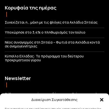
Κορυφαία της ημέρας
Συνεχίζεται η… μάχη με τις φλόγες στα Αχλάδια Σητείας
Υποχώρησε στο 3,4% ο πληθωρισμός τον Ιούλιο
Νέος συναγερμός στη Σητεία – Φωτιά στα Αχλάδια κοντά
σε ανεμογεννήτριες
Κύπελλο Ελλάδας: Το πρόγραμμα του δεύτερου
προκριματικού γύρου
Newsletter
Λάβετε τις σημαντικότερες ειδήσεις απευθείας στο email σας
Διαχείριση Συγκατάθεσης
και μείνετε πάντα συνδεδεμένοι με την Κρήτη!