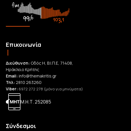
Επικοινωνία
Διεύθυνση:
Οδός Η, Β.Ι.Π.Ε, 71408,
Ηράκλειο Κρήτης
Email:
info@themakritis.gr
Τηλ:
2810 263260
Viber:
6972 272 278 (μόνο για μηνύματα)
Μ.Η.Τ. 252085
Σύνδεσμοι