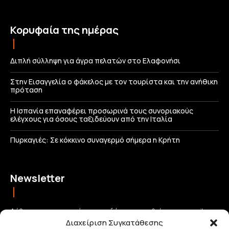
Κορυφαία της ημέρας
Διπλή σύλληψη για άγρα πελατών στο Ελαφονήσι
Στην Εισαγγελία ο φάκελος με τον τουρίστα και την ανήθικη
πρόταση
Η Ισπανία επαναφέρει προσωρινά τους συνοριακούς
ελέγχους για όσους ταξιδεύουν από την Ιταλία
Πυρκαγιές: Σε κόκκινο συναγερμό σήμερα η Κρήτη
Newsletter
Λάβετε τις σημαντικότερες ειδήσεις απευθείας στο email σας
Διαχείριση Συγκατάθεσης
και μείνετε πάντα συνδεδεμένοι με την Κρήτη!