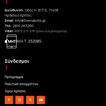
Διεύθυνση:
Οδός Η, Β.Ι.Π.Ε, 71408,
Ηράκλειο Κρήτης
Email:
info@themakritis.gr
Τηλ:
2810 263260
Viber:
6972 272 278 (μόνο για μηνύματα)
Μ.Η.Τ. 252085
Σύνδεσμοι
Πρόγραμμα
Πολιτική απορρήτου
Όροι Χρήσης