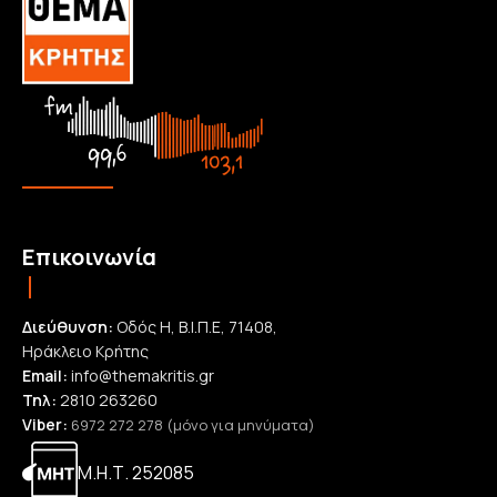
Επικοινωνία
Διεύθυνση:
Οδός Η, Β.Ι.Π.Ε, 71408,
Ηράκλειο Κρήτης
Email:
info@themakritis.gr
Τηλ:
2810 263260
Viber:
6972 272 278 (μόνο για μηνύματα)
Μ.Η.Τ. 252085