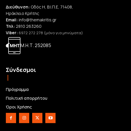
Διεύθυνση:
Οδός Η, Β.Ι.Π.Ε, 71408,
Ηράκλειο Κρήτης
Email:
info@themakritis.gr
Τηλ:
2810 263260
Viber:
6972 272 278 (μόνο για μηνύματα)
Μ.Η.Τ. 252085
Σύνδεσμοι
Πρόγραμμα
Πολιτική απορρήτου
Όροι Χρήσης