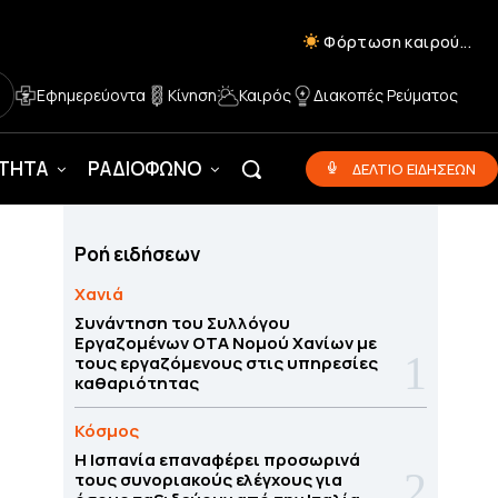
Φόρτωση καιρού...
Εφημερεύοντα
Κίνηση
Καιρός
Διακοπές Ρεύματος
ΟΤΗΤΑ
ΡΑΔΙΟΦΩΝΟ
ΔΕΛΤΙΟ ΕΙΔΗΣΕΩΝ
Ροή ειδήσεων
Χανιά
Συνάντηση του Συλλόγου
Εργαζομένων ΟΤΑ Νομού Χανίων με
τους εργαζόμενους στις υπηρεσίες
καθαριότητας
Κόσμος
Η Ισπανία επαναφέρει προσωρινά
τους συνοριακούς ελέγχους για