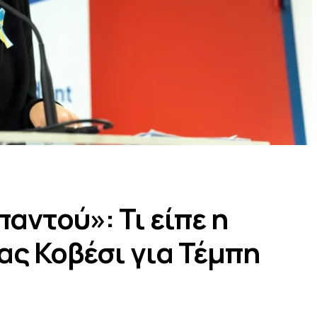
αντού»: Τι είπε η
ς Κοβέσι για Τέμπη