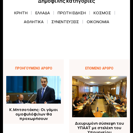
Δημοφιλής κατηγορίες
ΚΡΗΤΗ
ΕΛΛΆΔΑ
ΠΡΏΤΗ ΕΊΔΗΣΗ
ΚΌΣΜΟΣ
ΑΘΛΗΤΙΚΆ
ΣΥΝΕΝΤΕΎΞΕΙΣ
ΟΙΚΟΝΟΜΊΑ
ΠΡΟΗΓΟΎΜΕΝΟ ΆΡΘΡΟ
ΕΠΌΜΕΝΟ ΆΡΘΡΟ
K.Μητσοτάκης: Οι γάμοι
ομοφυλόφιλων θα
προχωρήσουν
Διευρυμένη σύσκεψη του
ΥΠΑΑΤ με στελέχη του
Υπουργείου