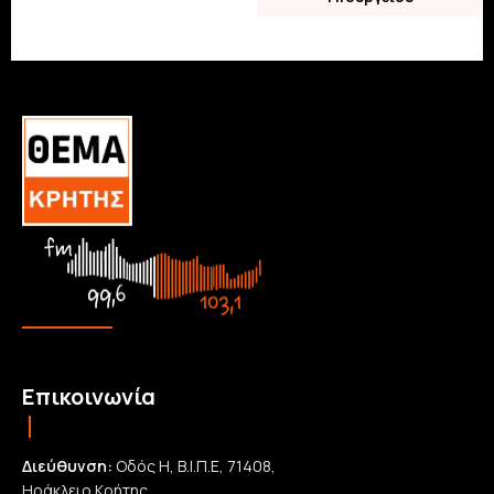
Επικοινωνία
Διεύθυνση:
Οδός Η, Β.Ι.Π.Ε, 71408,
Ηράκλειο Κρήτης