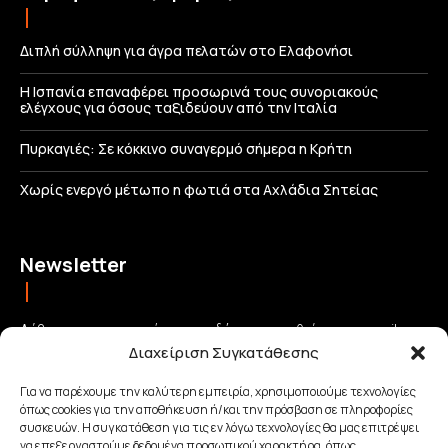
Διπλή σύλληψη για άγρα πελατών στο Ελαφονήσι
Η Ισπανία επαναφέρει προσωρινά τους συνοριακούς
ελέγχους για όσους ταξιδεύουν από την Ιταλία
Πυρκαγιές: Σε κόκκινο συναγερμό σήμερα η Κρήτη
Χωρίς ενεργό μέτωπο η φωτιά στα Αχλάδια Σητείας
Newsletter
Λάβετε τις σημαντικότερες ειδήσεις απευθείας στο email σας
Διαχείριση Συγκατάθεσης
και μείνετε πάντα συνδεδεμένοι με την Κρήτη!
Για να παρέχουμε την καλύτερη εμπειρία, χρησιμοποιούμε τεχνολογίες
όπως cookies για την αποθήκευση ή/και την πρόσβαση σε πληροφορίες
ΕΓΓΡΑΦΗ
συσκευών. Η συγκατάθεση για τις εν λόγω τεχνολογίες θα μας επιτρέψει
να επεξεργαστούμε δεδομένα προσωπικού χαρακτήρα, όπως