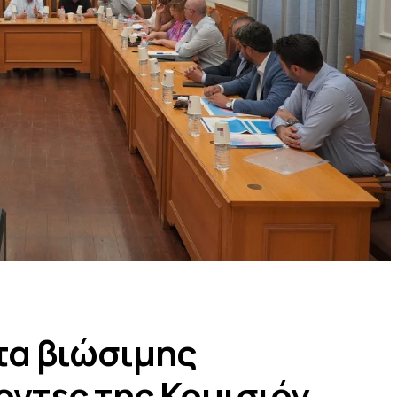
τα βιώσιμης
ντες της Κομισιόν