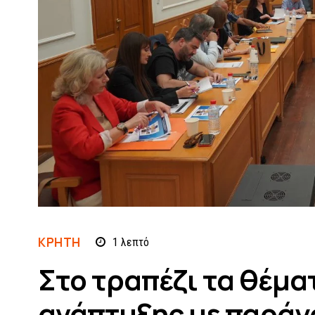
ΚΡΗΤΗ
1
λεπτό
Στο τραπέζι τα θέμα
ανάπτυξης με παράγο