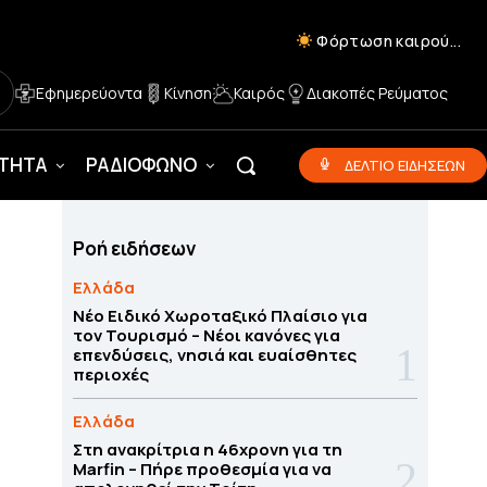
Φόρτωση καιρού...
Εφημερεύοντα
Κίνηση
Καιρός
Διακοπές Ρεύματος
ΟΤΗΤΑ
ΡΑΔΙΟΦΩΝΟ
ΔΕΛΤΙΟ ΕΙΔΗΣΕΩΝ
Ροή ειδήσεων
Ελλάδα
Νέο Ειδικό Χωροταξικό Πλαίσιο για
τον Τουρισμό – Νέοι κανόνες για
επενδύσεις, νησιά και ευαίσθητες
περιοχές
Ελλάδα
Στη ανακρίτρια η 46χρονη για τη
Marfin – Πήρε προθεσμία για να