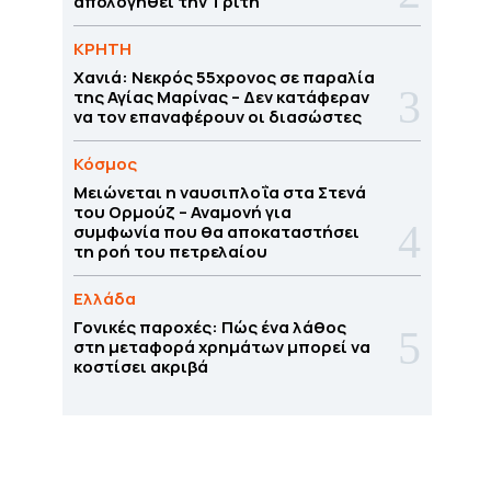
απολογηθεί την Τρίτη
ΚΡΗΤΗ
Χανιά: Νεκρός 55χρονος σε παραλία
της Αγίας Μαρίνας – Δεν κατάφεραν
να τον επαναφέρουν οι διασώστες
Κόσμος
Μειώνεται η ναυσιπλοΐα στα Στενά
του Ορμούζ – Αναμονή για
συμφωνία που θα αποκαταστήσει
τη ροή του πετρελαίου
Ελλάδα
Γονικές παροχές: Πώς ένα λάθος
στη μεταφορά χρημάτων μπορεί να
κοστίσει ακριβά