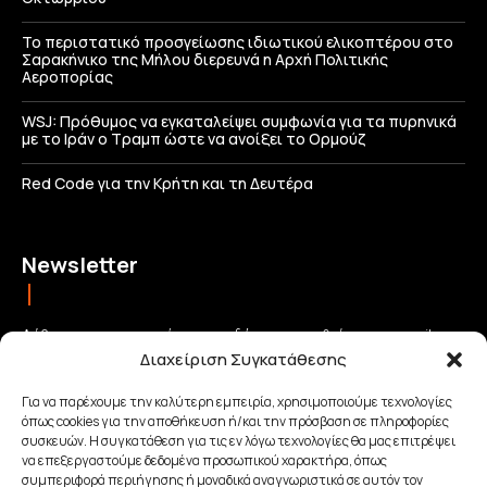
Το περιστατικό προσγείωσης ιδιωτικού ελικοπτέρου στο
Σαρακήνικο της Μήλου διερευνά η Αρχή Πολιτικής
Αεροπορίας
WSJ: Πρόθυμος να εγκαταλείψει συμφωνία για τα πυρηνικά
με το Ιράν ο Τραμπ ώστε να ανοίξει το Ορμούζ
Red Code για την Κρήτη και τη Δευτέρα
Newsletter
Λάβετε τις σημαντικότερες ειδήσεις απευθείας στο email σας
Διαχείριση Συγκατάθεσης
και μείνετε πάντα συνδεδεμένοι με την Κρήτη!
Για να παρέχουμε την καλύτερη εμπειρία, χρησιμοποιούμε τεχνολογίες
όπως cookies για την αποθήκευση ή/και την πρόσβαση σε πληροφορίες
ΕΓΓΡΑΦΗ
συσκευών. Η συγκατάθεση για τις εν λόγω τεχνολογίες θα μας επιτρέψει
να επεξεργαστούμε δεδομένα προσωπικού χαρακτήρα, όπως
συμπεριφορά περιήγησης ή μοναδικά αναγνωριστικά σε αυτόν τον