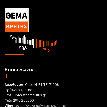
Επικοινωνία
Διεύθυνση:
Οδός Η, Β.Ι.Π.Ε, 71408,
Ηράκλειο Κρήτης
Email:
info@themakritis.gr
Τηλ:
2810 263260
Viber:
6972 272 278 (μόνο για μηνύματα)