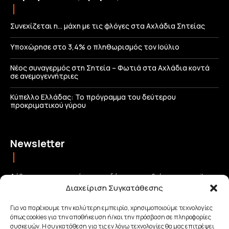
Συνεχίζεται η… μάχη με τις φλόγες στα Αχλάδια Σητείας
Υποχώρησε στο 3,4% ο πληθωρισμός τον Ιούλιο
Νέος συναγερμός στη Σητεία – Φωτιά στα Αχλάδια κοντά
σε ανεμογεννήτριες
Κύπελλο Ελλάδας: Το πρόγραμμα του δεύτερου
προκριματικού γύρου
Newsletter
Λάβετε τις σημαντικότερες ειδήσεις απευθείας στο email σας
Διαχείριση Συγκατάθεσης
και μείνετε πάντα συνδεδεμένοι με την Κρήτη!
Για να παρέχουμε την καλύτερη εμπειρία, χρησιμοποιούμε τεχνολογίες
όπως cookies για την αποθήκευση ή/και την πρόσβαση σε πληροφορίες
ΕΓΓΡΑΦΗ
συσκευών. Η συγκατάθεση για τις εν λόγω τεχνολογίες θα μας επιτρέψει