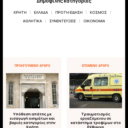
Δημοφιλής κατηγορίες
ΚΡΗΤΗ
ΕΛΛΆΔΑ
ΠΡΏΤΗ ΕΊΔΗΣΗ
ΚΌΣΜΟΣ
ΑΘΛΗΤΙΚΆ
ΣΥΝΕΝΤΕΎΞΕΙΣ
ΟΙΚΟΝΟΜΊΑ
ΠΡΟΗΓΟΎΜΕΝΟ ΆΡΘΡΟ
ΕΠΌΜΕΝΟ ΆΡΘΡΟ
Υπόθεση απάτης με
Τραυματισμός
εισαγωγή οχημάτων και
εργαζόμενου σε
βαριές κατηγορίες στην
κατάστημα τροφίμων στο
Κρήτη
Ρέθυμνο