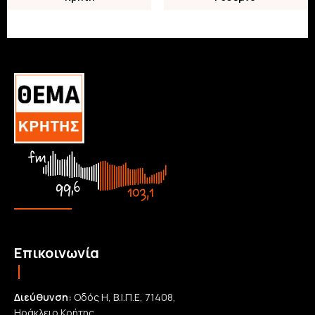
Επικοινωνία
Διεύθυνση:
Οδός Η, Β.Ι.Π.Ε, 71408,
Ηράκλειο Κρήτης