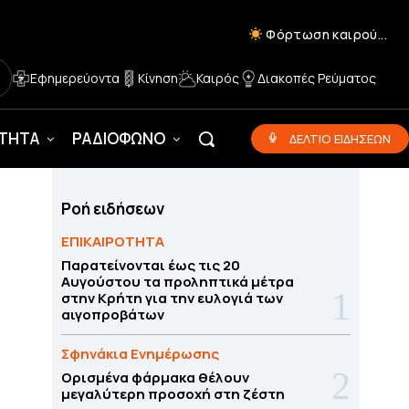
Φόρτωση καιρού...
Εφημερεύοντα
Κίνηση
Καιρός
Διακοπές Ρεύματος
ΟΤΗΤΑ
ΡΑΔΙΟΦΩΝΟ
ΔΕΛΤΙΟ ΕΙΔΗΣΕΩΝ
Ροή ειδήσεων
ΕΠΙΚΑΙΡΟΤΗΤΑ
Παρατείνονται έως τις 20
Αυγούστου τα προληπτικά μέτρα
στην Κρήτη για την ευλογιά των
αιγοπροβάτων
Σφηνάκια Ενημέρωσης
Ορισμένα φάρμακα θέλουν
μεγαλύτερη προσοχή στη ζέστη