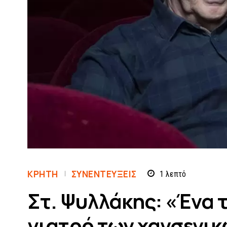
ΚΡΗΤΗ
ΣΥΝΕΝΤΕΎΞΕΙΣ
1
λεπτό
Στ. Ψυλλάκης: «Ένα τ
γιατρό των χανσενικώ