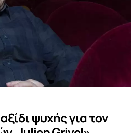
αξίδι ψυχής για τον
ν, Julien Grivel»