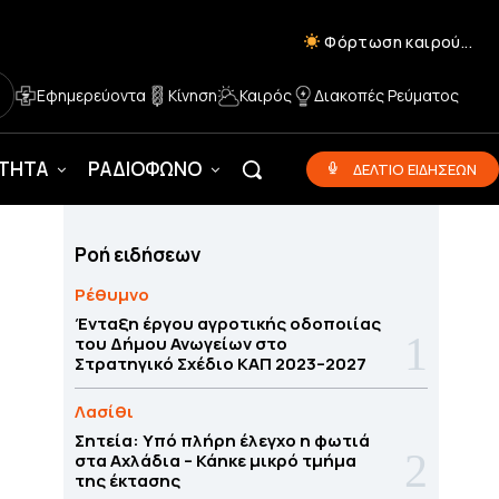
Φόρτωση καιρού...
Εφημερεύοντα
Κίνηση
Καιρός
Διακοπές Ρεύματος
ΟΤΗΤΑ
ΡΑΔΙΟΦΩΝΟ
ΔΕΛΤΙΟ ΕΙΔΗΣΕΩΝ
Ροή ειδήσεων
Ρέθυμνο
Ένταξη έργου αγροτικής οδοποιίας
του Δήμου Ανωγείων στο
Στρατηγικό Σχέδιο ΚΑΠ 2023–2027
Λασίθι
Σητεία: Υπό πλήρη έλεγχο η φωτιά
στα Αχλάδια – Κάηκε μικρό τμήμα
της έκτασης