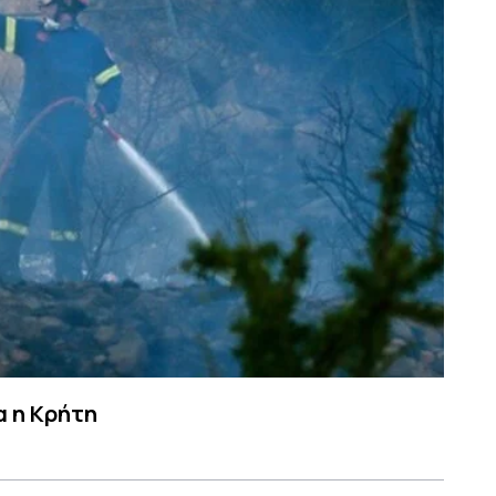
α η Κρήτη