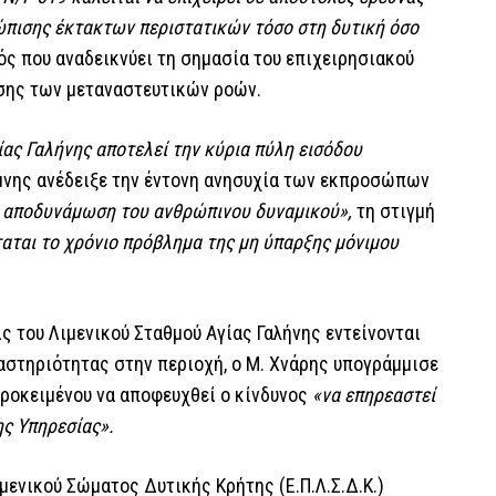
ώπισης έκτακτων περιστατικών τόσο στη δυτική όσο
ς που αναδεικνύει τη σημασία του επιχειρησιακού
ησης των μεταναστευτικών ροών.
γίας Γαλήνης αποτελεί την κύρια πύλη εισόδου
μνης ανέδειξε την έντονη ανησυχία των εκπροσώπων
ή αποδυνάμωση του ανθρώπινου δυναμικού»,
τη στιγμή
αται το χρόνιο πρόβλημα της μη ύπαρξης μόνιμου
ις του Λιμενικού Σταθμού Αγίας Γαλήνης εντείνονται
ραστηριότητας στην περιοχή, ο Μ. Χνάρης υπογράμμισε
προκειμένου να αποφευχθεί ο κίνδυνος
«να επηρεαστεί
ης Υπηρεσίας».
ενικού Σώματος Δυτικής Κρήτης (Ε.Π.Λ.Σ.Δ.Κ.)