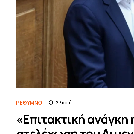
ΡΈΘΥΜΝΟ
2
λεπτό
«Επιτακτική ανάγκη η
στελέχωση του Λιμεν