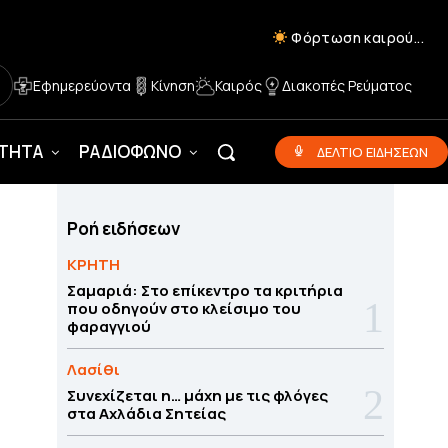
Φόρτωση καιρού...
Εφημερεύοντα
Κίνηση
Καιρός
Διακοπές Ρεύματος
ΟΤΗΤΑ
ΡΑΔΙΟΦΩΝΟ
ΔΕΛΤΙΟ ΕΙΔΗΣΕΩΝ
Ροή ειδήσεων
ΚΡΗΤΗ
Σαμαριά: Στο επίκεντρο τα κριτήρια
που οδηγούν στο κλείσιμο του
φαραγγιού
Λασίθι
Συνεχίζεται η… μάχη με τις φλόγες
στα Αχλάδια Σητείας