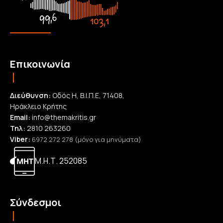
Επικοινωνία
Διεύθυνση:
Οδός Η, Β.Ι.Π.Ε, 71408,
Ηράκλειο Κρήτης
Email:
info@themakritis.gr
Τηλ:
2810 263260
Viber:
6972 272 278 (μόνο για μηνύματα)
Μ.Η.Τ. 252085
Σύνδεσμοι