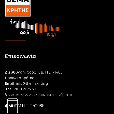
Επικοινωνία
Διεύθυνση:
Οδός Η, Β.Ι.Π.Ε, 71408,
Ηράκλειο Κρήτης
Email:
info@themakritis.gr
Τηλ:
2810 263260
Viber:
6972 272 278 (μόνο για μηνύματα)
Μ.Η.Τ. 252085