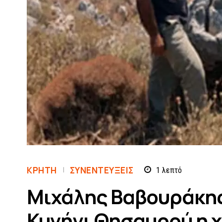
ΚΡΗΤΗ
ΣΥΝΕΝΤΕΎΞΕΙΣ
1
λεπτό
Μιχάλης Βαβουράκης:
Κυνήγι Θησαυρού η 