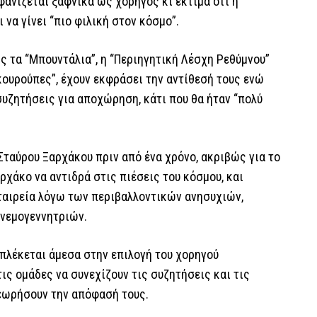
ανίζεται ξαφνικά ως χορηγός κι εκτιμά ότι η
 να γίνει “πιο φιλική στον κόσμο”.
ως τα “Μπουντάλια”, η “Περιηγητική Λέσχη Ρεθύμνου”
οκουρούπες”, έχουν εκφράσει την αντίθεσή τους ενώ
 συζητήσεις για αποχώρηση, κάτι που θα ήταν “πολύ
ταύρου Ξαρχάκου πριν από ένα χρόνο, ακριβώς για το
αρχάκο να αντιδρά στις πιέσεις του κόσμου, και
εταιρεία λόγω των περιβαλλοντικών ανησυχιών,
νεμογεννητριών.
μπλέκεται άμεσα στην επιλογή του χορηγού
ις ομάδες να συνεχίζουν τις συζητήσεις και τις
θεωρήσουν την απόφασή τους.