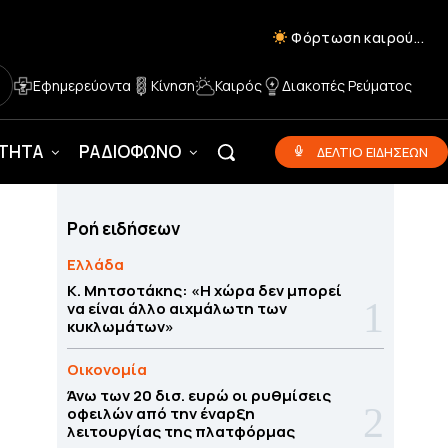
Φόρτωση καιρού...
Εφημερεύοντα
Κίνηση
Καιρός
Διακοπές Ρεύματος
ΟΤΗΤΑ
ΡΑΔΙΟΦΩΝΟ
ΔΕΛΤΙΟ ΕΙΔΗΣΕΩΝ
Ροή ειδήσεων
Ελλάδα
Κ. Μητσοτάκης: «Η χώρα δεν μπορεί
να είναι άλλο αιχμάλωτη των
κυκλωμάτων»
Οικονομία
Άνω των 20 δισ. ευρώ οι ρυθμίσεις
οφειλών από την έναρξη
λειτουργίας της πλατφόρμας