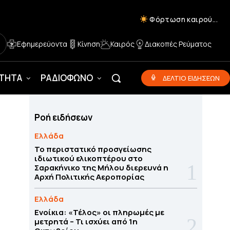
Φόρτωση καιρού...
Εφημερεύοντα
Κίνηση
Καιρός
Διακοπές Ρεύματος
ΟΤΗΤΑ
ΡΑΔΙΟΦΩΝΟ
ΔΕΛΤΙΟ ΕΙΔΗΣΕΩΝ
Ροή ειδήσεων
Ελλάδα
Το περιστατικό προσγείωσης
ιδιωτικού ελικοπτέρου στο
Σαρακήνικο της Μήλου διερευνά η
Αρχή Πολιτικής Αεροπορίας
Ελλάδα
Ενοίκια: «Τέλος» οι πληρωμές με
μετρητά – Τι ισχύει από 1η