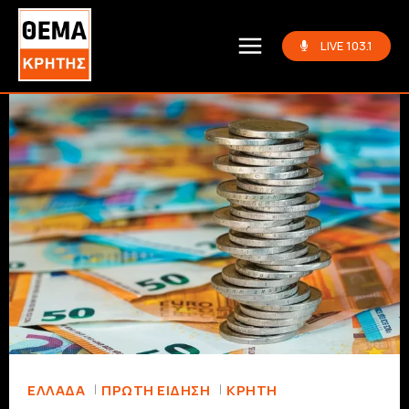
LIVE 103.1
ΕΛΛΆΔΑ
ΠΡΏΤΗ ΕΊΔΗΣΗ
ΚΡΗΤΗ