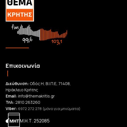
Επικοινωνία
Διεύθυνση:
Οδός Η, Β.Ι.Π.Ε, 71408,
Ηράκλειο Κρήτης
Email:
info@themakritis.gr
Τηλ:
2810 263260
Viber:
6972 272 278 (μόνο για μηνύματα)
Μ.Η.Τ. 252085