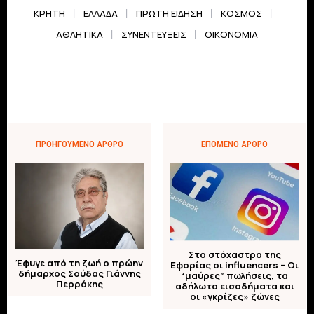
ΚΡΗΤΗ
ΕΛΛΆΔΑ
ΠΡΏΤΗ ΕΊΔΗΣΗ
ΚΌΣΜΟΣ
ΑΘΛΗΤΙΚΆ
ΣΥΝΕΝΤΕΎΞΕΙΣ
ΟΙΚΟΝΟΜΊΑ
ΠΡΟΗΓΟΎΜΕΝΟ ΆΡΘΡΟ
ΕΠΌΜΕΝΟ ΆΡΘΡΟ
Στο στόχαστρο της
Έφυγε από τη ζωή ο πρώην
Εφορίας οι influencers – Οι
δήμαρχος Σούδας Γιάννης
“μαύρες” πωλήσεις, τα
Περράκης
αδήλωτα εισοδήματα και
οι «γκρίζες» ζώνες