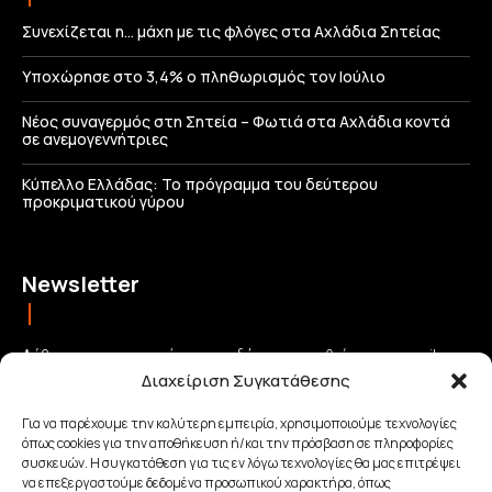
Συνεχίζεται η… μάχη με τις φλόγες στα Αχλάδια Σητείας
Υποχώρησε στο 3,4% ο πληθωρισμός τον Ιούλιο
Νέος συναγερμός στη Σητεία – Φωτιά στα Αχλάδια κοντά
σε ανεμογεννήτριες
Κύπελλο Ελλάδας: Το πρόγραμμα του δεύτερου
προκριματικού γύρου
Newsletter
Λάβετε τις σημαντικότερες ειδήσεις απευθείας στο email σας
Διαχείριση Συγκατάθεσης
και μείνετε πάντα συνδεδεμένοι με την Κρήτη!
Για να παρέχουμε την καλύτερη εμπειρία, χρησιμοποιούμε τεχνολογίες
όπως cookies για την αποθήκευση ή/και την πρόσβαση σε πληροφορίες
ΕΓΓΡΑΦΗ
συσκευών. Η συγκατάθεση για τις εν λόγω τεχνολογίες θα μας επιτρέψει
να επεξεργαστούμε δεδομένα προσωπικού χαρακτήρα, όπως