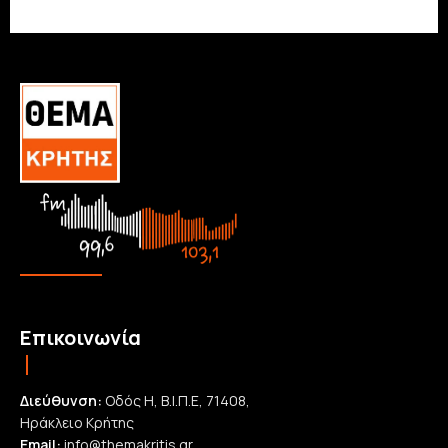
Επικοινωνία
Διεύθυνση:
Οδός Η, Β.Ι.Π.Ε, 71408,
Ηράκλειο Κρήτης
Email:
info@themakritis.gr