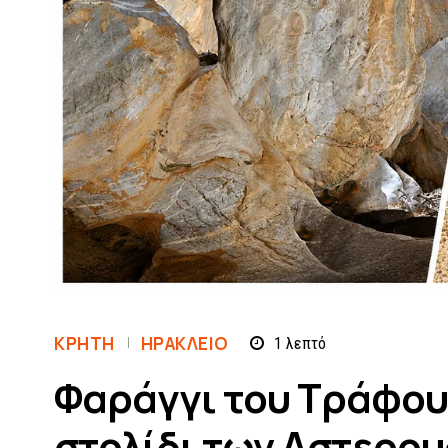
ΚΡΗΤΗ
ΗΡΆΚΛΕΙΟ
1
λεπτό
Φαράγγι του Τράφουλ
στολίδι των Αστερου