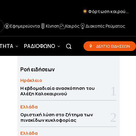
Φόρτωση καιρού...
Εφημερεύοντα
Κίνηση
Καιρός
Διακοπές Ρεύματος
ΟΤΗΤΑ
ΡΑΔΙΟΦΩΝΟ
ΔΕΛΤΙΟ ΕΙΔΗΣΕΩΝ
Ροή ειδήσεων
Ηράκλειο
Η εβδομαδιαία ανασκόπηση του
Αλέξη Καλοκαιρινού
Ελλάδα
Οριστική λύση στο ζήτημα των
πινακίδων κυκλοφορίας
Ελλάδα