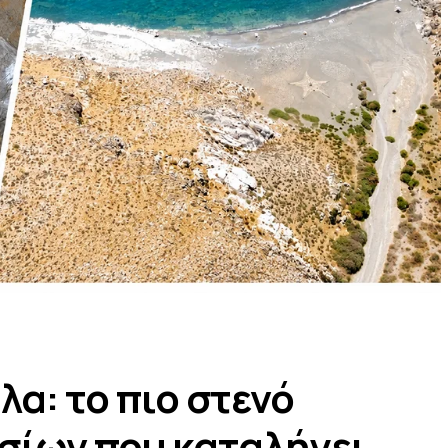
α: το πιο στενό
σίων που καταλήγει