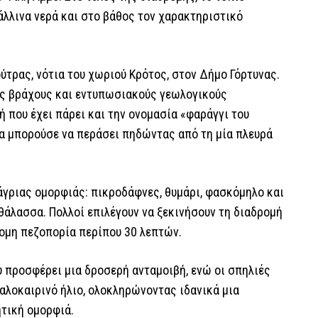
λλινα νερά και στο βάθος τον χαρακτηριστικό
ύτρας, νότια του χωριού Κρότος, στον Δήμο Γόρτυνας.
υς βράχους και εντυπωσιακούς γεωλογικούς
ή που έχει πάρει και την ονομασία «φαράγγι του
α μπορούσε να περάσει πηδώντας από τη μία πλευρά
άγριας ομορφιάς: πικροδάφνες, θυμάρι, φασκόμηλο και
θάλασσα. Πολλοί επιλέγουν να ξεκινήσουν τη διαδρομή
τομη πεζοπορία περίπου 30 λεπτών.
υ προσφέρει μια δροσερή ανταμοιβή, ενώ οι σπηλιές
αλοκαιρινό ήλιο, ολοκληρώνοντας ιδανικά μια
ητική ομορφιά.