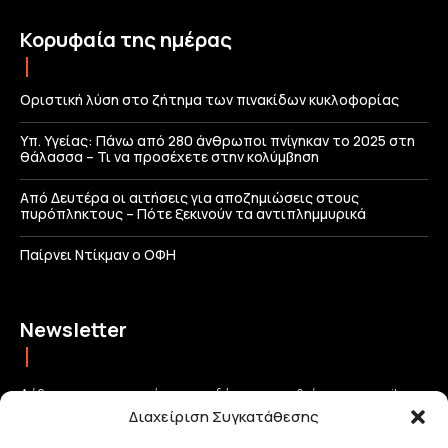
Κορυφαία της ημέρας
Οριστική λύση στο ζήτημα των πινακίδων κυκλοφορίας
Υπ. Υγείας: Πάνω από 280 άνθρωποι πνίγηκαν το 2025 στη
θάλασσα – Τι να προσέχετε στην κολύμβηση
Από Δευτέρα οι αιτήσεις για αποζημιώσεις στους
πυρόπληκτους – Πότε ξεκινούν τα αντιπλημμυρικά
Παίρνει Ντίκμαν ο ΟΦΗ
Newsletter
Λάβετε τις σημαντικότερες ειδήσεις απευθείας στο email σας
Διαχείριση Συγκατάθεσης
και μείνετε πάντα συνδεδεμένοι με την Κρήτη!