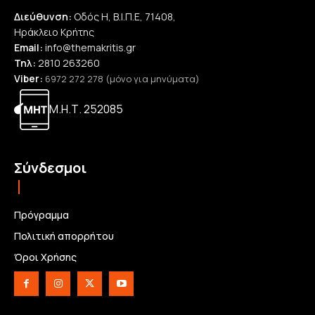
Διεύθυνση:
Οδός Η, Β.Ι.Π.Ε, 71408,
Ηράκλειο Κρήτης
Email:
info@themakritis.gr
Τηλ:
2810 263260
Viber:
6972 272 278 (μόνο για μηνύματα)
Μ.Η.Τ. 252085
Σύνδεσμοι
Πρόγραμμα
Πολιτική απορρήτου
Όροι Χρήσης