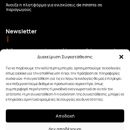
Άνοιξε η πλατφόρμα για ενισχύσεις de minimis σε
παραγωγούς
Newsletter
Λάβετε τις σημαντικότερες ειδήσεις απευθείας στο email σας
Διαχείριση Συγκατάθεσης
και μείνετε πάντα συνδεδεμένοι με την Κρήτη!
Για να παρέχουμε την καλύτερη εμπειρία, χρησιμοποιούμε τεχνολογίες
όπως cookies για την αποθήκευση ή/και την πρόσβαση σε πληροφορίες
ΕΓΓΡΑΦΗ
συσκευών. Η συγκατάθεση για τις εν λόγω τεχνολογίες θα μας επιτρέψει
να επεξεργαστούμε δεδομένα προσωπικού χαρακτήρα, όπως
συμπεριφορά περιήγησης ή μοναδικά αναγνωριστικά σε αυτόν τον
Έχω διαβάσει και αποδέχομαι την
Πολιτική απορρήτου
.
ιστότοπο. Η μη συγκατάθεση ή η ανάκληση της συγκατάθεσης, μπορεί να
επηρεάσει αρνητικά ορισμένες λειτουργίες και δυνατότητες.
Αποδοχή
Made with Love By
Δεν αποδέχομαι