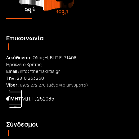
Επικοινωνία
Διεύθυνση:
Οδός Η, Β.Ι.Π.Ε, 71408,
Ηράκλειο Κρήτης
Email:
info@themakritis.gr
Τηλ:
2810 263260
Viber:
6972 272 278 (μόνο για μηνύματα)
Μ.Η.Τ. 252085
Σύνδεσμοι