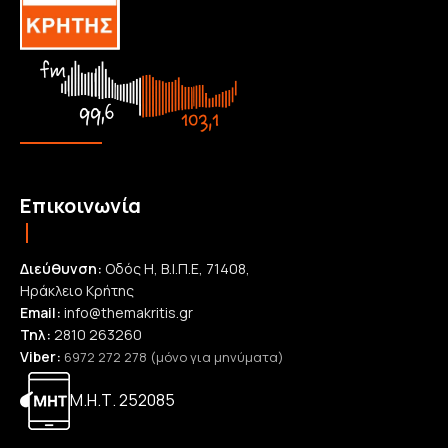
Επικοινωνία
Διεύθυνση:
Οδός Η, Β.Ι.Π.Ε, 71408,
Ηράκλειο Κρήτης
Email:
info@themakritis.gr
Τηλ:
2810 263260
Viber:
6972 272 278 (μόνο για μηνύματα)
Μ.Η.Τ. 252085