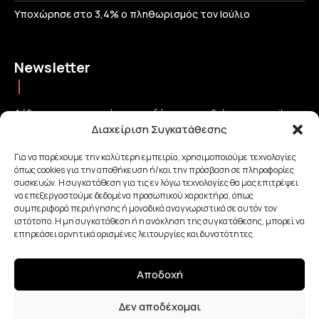
Υποχώρησε στο 3,4% ο πληθωρισμός τον Ιούλιο
Newsletter
Λάβετε τις σημαντικότερες ειδήσεις απευθείας στο email σας
Διαχείριση Συγκατάθεσης
και μείνετε πάντα συνδεδεμένοι με την Κρήτη!
Για να παρέχουμε την καλύτερη εμπειρία, χρησιμοποιούμε τεχνολογίες
όπως cookies για την αποθήκευση ή/και την πρόσβαση σε πληροφορίες
ΕΓΓΡΑΦΗ
συσκευών. Η συγκατάθεση για τις εν λόγω τεχνολογίες θα μας επιτρέψει
να επεξεργαστούμε δεδομένα προσωπικού χαρακτήρα, όπως
συμπεριφορά περιήγησης ή μοναδικά αναγνωριστικά σε αυτόν τον
Έχω διαβάσει και αποδέχομαι την
Πολιτική απορρήτου
.
ιστότοπο. Η μη συγκατάθεση ή η ανάκληση της συγκατάθεσης, μπορεί να
επηρεάσει αρνητικά ορισμένες λειτουργίες και δυνατότητες.
Αποδοχή
Made with Love By
Δεν αποδέχομαι