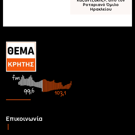
Καζαντζάκης», από τον
Ροταριανό Όμιλο
Ηρακλείου
Επικοινωνία