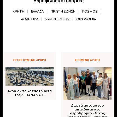
Δημοφιλής κατηγορίες
ΚΡΗΤΗ
ΕΛΛΆΔΑ
ΠΡΏΤΗ ΕΊΔΗΣΗ
ΚΌΣΜΟΣ
ΑΘΛΗΤΙΚΆ
ΣΥΝΕΝΤΕΎΞΕΙΣ
ΟΙΚΟΝΟΜΊΑ
ΠΡΟΗΓΟΎΜΕΝΟ ΆΡΘΡΟ
ΕΠΌΜΕΝΟ ΆΡΘΡΟ
Άνοιξαν τα καταστήματα
της ΔΕΠΑΝΑΛ Α.Ε.
Δωρεά αυτόματου
απινιδωτή στο
αεροδρόμιο «Νίκος