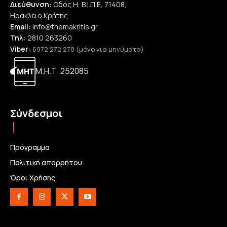
Διεύθυνση:
Οδός Η, Β.Ι.Π.Ε, 71408,
Ηράκλειο Κρήτης
Email:
info@themakritis.gr
Τηλ:
2810 263260
Viber:
6972 272 278 (μόνο για μηνύματα)
Μ.Η.Τ. 252085
Σύνδεσμοι
Πρόγραμμα
Πολιτική απορρήτου
Όροι Χρήσης