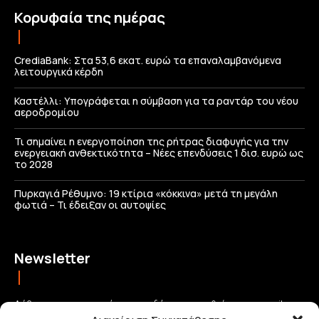
Κορυφαία της ημέρας
CrediaBank: Στα 53,6 εκατ. ευρώ τα επαναλαμβανόμενα
λειτουργικά κέρδη
Καστέλλι: Υπογράφεται η σύμβαση για τα ραντάρ του νέου
αεροδρομίου
Τι σημαίνει η ενεργοποίηση της ρήτρας διαφυγής για την
ενεργειακή ανθεκτικότητα – Νέες επενδύσεις 1 δισ. ευρώ ως
το 2028
Πυρκαγιά Ρέθυμνο: 19 κτίρια «κόκκινα» μετά τη μεγάλη
φωτιά – Τι έδειξαν οι αυτοψίες
Newsletter
Λάβετε τις σημαντικότερες ειδήσεις απευθείας στο email σας