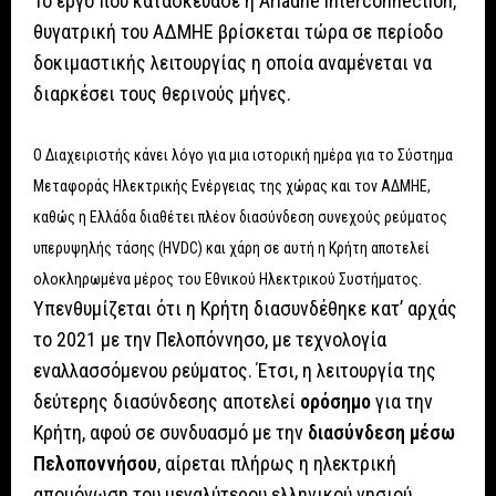
Το έργο που κατασκεύασε η Ariadne Interconnection,
θυγατρική του ΑΔΜΗΕ βρίσκεται τώρα σε περίοδο
δοκιμαστικής λειτουργίας η οποία αναμένεται να
διαρκέσει τους θερινούς μήνες.
Ο Διαχειριστής κάνει λόγο για μια ιστορική ημέρα για το Σύστημα
Μεταφοράς Ηλεκτρικής Ενέργειας της χώρας και τον ΑΔΜΗΕ,
καθώς η Ελλάδα διαθέτει πλέον διασύνδεση συνεχούς ρεύματος
υπερυψηλής τάσης (HVDC) και χάρη σε αυτή η Κρήτη αποτελεί
ολοκληρωμένα μέρος του Εθνικού Ηλεκτρικού Συστήματος.
Υπενθυμίζεται ότι η Κρήτη διασυνδέθηκε κατ’ αρχάς
το 2021 με την Πελοπόννησο, με τεχνολογία
εναλλασσόμενου ρεύματος. Έτσι, η λειτουργία της
δεύτερης διασύνδεσης αποτελεί
ορόσημο
για την
Κρήτη, αφού σε συνδυασμό με την
διασύνδεση μέσω
Πελοποννήσου
, αίρεται πλήρως η ηλεκτρική
απομόνωση του μεγαλύτερου ελληνικού νησιού,