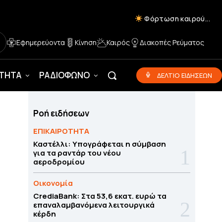
Φόρτωση καιρού...
Εφημερεύοντα
Κίνηση
Καιρός
Διακοπές Ρεύματος
ΟΤΗΤΑ
ΡΑΔΙΟΦΩΝΟ
ΔΕΛΤΙΟ ΕΙΔΗΣΕΩΝ
Ροή ειδήσεων
ΕΠΙΚΑΙΡΟΤΗΤΑ
Καστέλλι: Υπογράφεται η σύμβαση
για τα ραντάρ του νέου
αεροδρομίου
Οικονομία
CrediaBank: Στα 53,6 εκατ. ευρώ τα
επαναλαμβανόμενα λειτουργικά
κέρδη