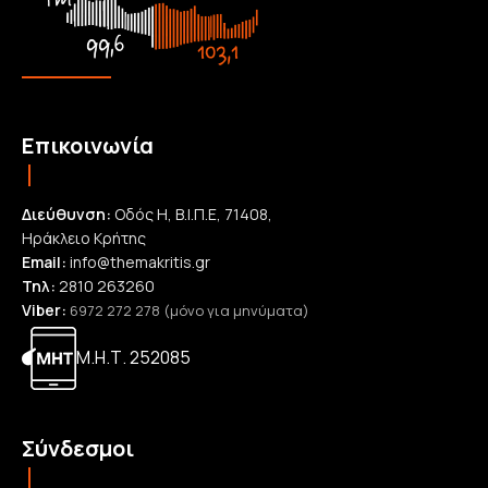
Επικοινωνία
Διεύθυνση:
Οδός Η, Β.Ι.Π.Ε, 71408,
Ηράκλειο Κρήτης
Email:
info@themakritis.gr
Τηλ:
2810 263260
Viber:
6972 272 278 (μόνο για μηνύματα)
Μ.Η.Τ. 252085
Σύνδεσμοι