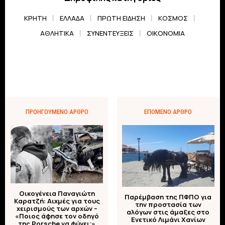
ΚΡΗΤΗ
ΕΛΛΆΔΑ
ΠΡΏΤΗ ΕΊΔΗΣΗ
ΚΌΣΜΟΣ
ΑΘΛΗΤΙΚΆ
ΣΥΝΕΝΤΕΎΞΕΙΣ
ΟΙΚΟΝΟΜΊΑ
ΠΡΟΗΓΟΎΜΕΝΟ ΆΡΘΡΟ
ΕΠΌΜΕΝΟ ΆΡΘΡΟ
Οικογένεια Παναγιώτη
Παρέμβαση της ΠΦΠΟ για
Καρατζή: Αιχμές για τους
την προστασία των
χειρισμούς των αρχών –
αλόγων στις άμαξες στο
«Ποιος άφησε τον οδηγό
Ενετικό Λιμάνι Χανίων
της Porsche να φύγει;»