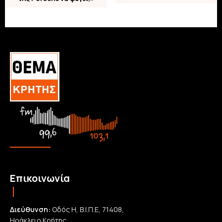
Επικοινωνία
Διεύθυνση:
Οδός Η, Β.Ι.Π.Ε, 71408,
Ηράκλειο Κρήτης