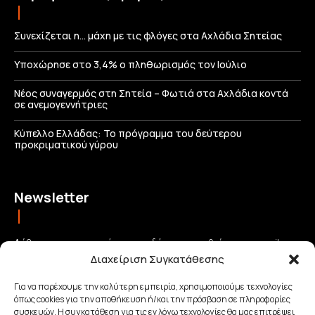
Συνεχίζεται η… μάχη με τις φλόγες στα Αχλάδια Σητείας
Υποχώρησε στο 3,4% ο πληθωρισμός τον Ιούλιο
Νέος συναγερμός στη Σητεία – Φωτιά στα Αχλάδια κοντά
σε ανεμογεννήτριες
Κύπελλο Ελλάδας: Το πρόγραμμα του δεύτερου
προκριματικού γύρου
Newsletter
Λάβετε τις σημαντικότερες ειδήσεις απευθείας στο email σας
Διαχείριση Συγκατάθεσης
και μείνετε πάντα συνδεδεμένοι με την Κρήτη!
Για να παρέχουμε την καλύτερη εμπειρία, χρησιμοποιούμε τεχνολογίες
όπως cookies για την αποθήκευση ή/και την πρόσβαση σε πληροφορίες
ΕΓΓΡΑΦΗ
συσκευών. Η συγκατάθεση για τις εν λόγω τεχνολογίες θα μας επιτρέψει