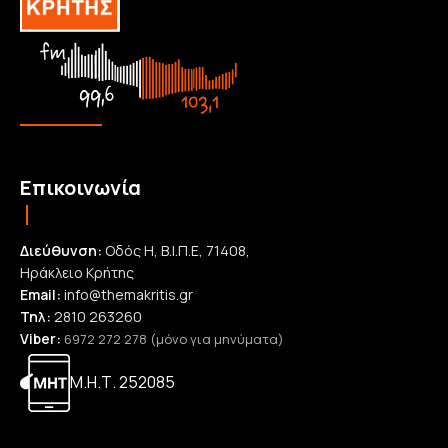
Επικοινωνία
Διεύθυνση:
Οδός Η, Β.Ι.Π.Ε, 71408,
Ηράκλειο Κρήτης
Email:
info@themakritis.gr
Τηλ:
2810 263260
Viber:
6972 272 278 (μόνο για μηνύματα)
Μ.Η.Τ. 252085