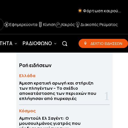
Φόρτωση καιρού...
Εφημερεύοντα
Κίνηση
Καιρός
Διακοπές Ρεύματος
ΟΤΗΤΑ
ΡΑΔΙΟΦΩΝΟ
ΔΕΛΤΙΟ ΕΙΔΗΣΕΩΝ
Ροή ειδήσεων
Ελλάδα
Άμεση κρατική αρωγή και στήριξη
των πληγέντων – Το σχέδιο
αποκατάστασης των περιοχών που
επλήγησαν από πυρκαγιές
Κόσμος
Αμπντούλ Ελ Σαγέντ: Ο
μουσουλμάνος γιατρός που