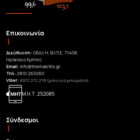
Επικοινωνία
Διεύθυνση:
Οδός Η, Β.Ι.Π.Ε, 71408,
Ηράκλειο Κρήτης
Email:
info@themakritis.gr
Τηλ:
2810 263260
Viber:
6972 272 278 (μόνο για μηνύματα)
Μ.Η.Τ. 252085
Σύνδεσμοι